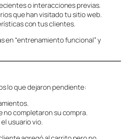
cientes o interacciones previas.
ios que han visitado tu sitio web.
sticas con tus clientes.
as en “entrenamiento funcional” y
os lo que dejaron pendiente:
tamientos.
ue no completaron su compra.
l usuario vio.
iente agregó al carrito pero no