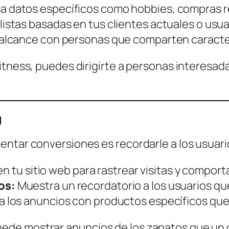
a datos específicos como hobbies, compras re
listas basadas en tus clientes actuales o usuar
alcance con personas que comparten caracterí
itness, puedes dirigirte a personas interesad
g
entar conversiones es recordarle a los usuari
 en tu sitio web para rastrear visitas y compor
os:
Muestra un recordatorio a los usuarios q
a los anuncios con productos específicos que e
e mostrar anuncios de los zapatos que un cl