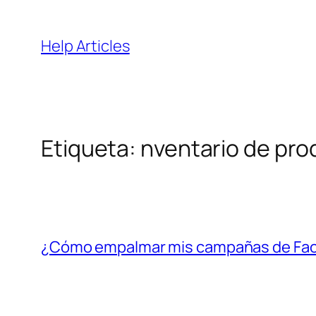
Saltar
al
Help Articles
contenido
Etiqueta:
nventario de pr
¿Cómo empalmar mis campañas de Face